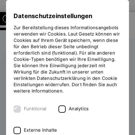
Zur Website der OTH Regensburg
Datenschutzeinstellungen
Zur Bereitstellung dieses Informationsangebots
RESEARCH CENTER OF
BIOMEDICAL ENGINEERING
verwenden wir Cookies. Laut Gesetz können wir
Cookies auf Ihrem Gerät speichern, wenn diese
für den Betrieb dieser Seite unbedingt
erforderlich sind (funktional). Für alle anderen
Cookie-Typen benötigen wir Ihre Einwilligung.
Sie können Ihre Einwilligung jederzeit mit
RAI MD präsentiert
Wirkung für die Zukunft in unserer unten
verlinkten Datenschutzerklärung in den Cookie
Forschung zur KI-
Einstellungen widerrufen. Dort finden Sie auch
Medizinprodukte-
weitere Informationen.
Regulierung bei der
Funktional
Analytics
RAPS Euro
Convergence 2026 in
Externe Inhalte