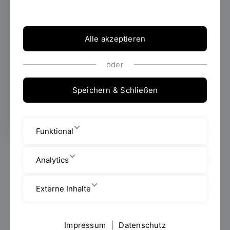
Lissabon
13.05.2026
Das Laboratory for Regulatory
Alle akzeptieren
Affairs and Innovation for Medical Devices
(RAI MD) des RCBE stellte bei der größten
europäischen Regulatory-Affairs-Konferenz
oder
eine Vergleichsanalyse der KI-
Medizinprodukte-Regulierung in der EU und
Speichern & Schließen
den USA vor.
Funktional
Vom 5. bis 8. Mai 2026 fand in Lissabon die
RAPS
Analytics
Euro Convergence
2026 statt – die umfassendste
Konferenz für Regulatory Affairs in Europa. Im
Externe Inhalte
Rahmen dieses internationalen Fachumfelds
präsentierte das Laboratory for Regulatory Affairs
and Innovation for Medical Devices (RAI MD) des
Impressum
|
Datenschutz