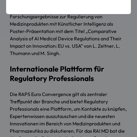
Research Centers of Biomedical Engineering
(RCBE) der OTH Regensburg aktuelle
Forschungsergebnisse zur Regulierung von
Medizinprodukten mit Künstlicher Intelligenz als
Poster-Präsentation mit dem Titel „Comparative
Analysis of AI Medical Device Regulations and Their
Impact on Innovation: EU vs. USA” von L. Zeltner, L.
Thumann und M. Singh.
Internationale Plattform für
Regulatory Professionals
Die RAPS Euro Convergence gilt als zentraler
Treffpunkt der Branche und bietet Regulatory
Professionals eine Plattform, um Kontakte zu knüpfen,
Expertenwissen auszutauschen und die neuesten
Innovationen im Bereich von Medizinprodukten und
Pharmazeutika zu diskutieren. Für das RAI MD bot die