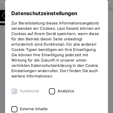
Zur Website der OTH Regensburg
Datenschutzeinstellungen
Zur Bereitstellung dieses Informationsangebots
RESEARCH CENTER OF
BIOMEDICAL ENGINEERING
verwenden wir Cookies. Laut Gesetz können wir
Cookies auf Ihrem Gerät speichern, wenn diese
für den Betrieb dieser Seite unbedingt
erforderlich sind (funktional). Für alle anderen
Cookie-Typen benötigen wir Ihre Einwilligung.
Sie können Ihre Einwilligung jederzeit mit
Verena Basler
Wirkung für die Zukunft in unserer unten
verlinkten Datenschutzerklärung in den Cookie
präsentiert
Einstellungen widerrufen. Dort finden Sie auch
Posterbeitrag zu KI-
weitere Informationen.
gestützten
Funktional
Analytics
Patientenberichten auf
der ARVO 2026 in
Externe Inhalte