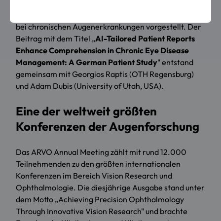
Vision and Ophthalmology (ARVO)
in Denver einen
Posterbeitrag zu KI-gestützten Patientenberichten
bei chronischen Augenerkrankungen vorgestellt. Der
Beitrag mit dem Titel „
AI-Tailored Patient Reports
Enhance Comprehension in Chronic Eye Disease
Management: A German Patient Study
" entstand
gemeinsam mit Georgios Raptis (OTH Regensburg)
und Adam Dubis (University of Utah, USA).
Eine der weltweit größten
Konferenzen der Augenforschung
Das ARVO Annual Meeting zählt mit rund 12.000
Teilnehmenden zu den größten internationalen
Konferenzen im Bereich Vision Research und
Ophthalmologie. Die diesjährige Ausgabe stand unter
dem Motto „Achieving Precision Ophthalmology
Through Innovative Vision Research" und brachte