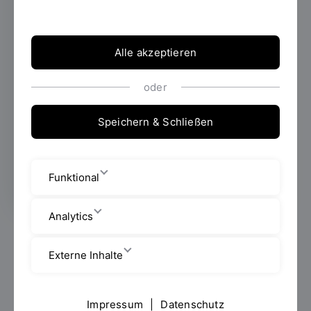
Denver
07.05.2026
Auf dem Annual Meeting der
Alle akzeptieren
Association for Research in Vision and
Ophthalmology (ARVO) 2026 in Denver hat
Verena Basler Studienergebnisse ihrer
oder
Arbeit im Labor eHealth unter Prof. Dr.
Georgios Raptis zu KI-generierten
Speichern & Schließen
Patientenberichten bei chronischen
Augenerkrankungen vorgestellt.
Funktional
Analytics
Verena Basler, M.Sc.
, ehemalige wissenschaftliche
Mitarbeiterin im Labor eHealth, das Mitglied des
Externe Inhalte
Regensburg Center of Biomedical Engineering (RCBE)
der OTH Regensburg ist, hat auf dem diesjährigen
Annual Meeting der Association for Research in
Impressum
|
Datenschutz